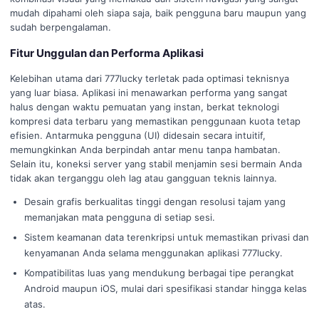
mudah dipahami oleh siapa saja, baik pengguna baru maupun yang
sudah berpengalaman.
Fitur Unggulan dan Performa Aplikasi
Kelebihan utama dari 777lucky terletak pada optimasi teknisnya
yang luar biasa. Aplikasi ini menawarkan performa yang sangat
halus dengan waktu pemuatan yang instan, berkat teknologi
kompresi data terbaru yang memastikan penggunaan kuota tetap
efisien. Antarmuka pengguna (UI) didesain secara intuitif,
memungkinkan Anda berpindah antar menu tanpa hambatan.
Selain itu, koneksi server yang stabil menjamin sesi bermain Anda
tidak akan terganggu oleh lag atau gangguan teknis lainnya.
Desain grafis berkualitas tinggi dengan resolusi tajam yang
memanjakan mata pengguna di setiap sesi.
Sistem keamanan data terenkripsi untuk memastikan privasi dan
kenyamanan Anda selama menggunakan aplikasi 777lucky.
Kompatibilitas luas yang mendukung berbagai tipe perangkat
Android maupun iOS, mulai dari spesifikasi standar hingga kelas
atas.