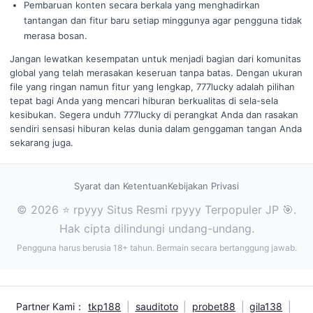
Pembaruan konten secara berkala yang menghadirkan
tantangan dan fitur baru setiap minggunya agar pengguna tidak
merasa bosan.
Jangan lewatkan kesempatan untuk menjadi bagian dari komunitas
global yang telah merasakan keseruan tanpa batas. Dengan ukuran
file yang ringan namun fitur yang lengkap, 777lucky adalah pilihan
tepat bagi Anda yang mencari hiburan berkualitas di sela-sela
kesibukan. Segera unduh 777lucky di perangkat Anda dan rasakan
sendiri sensasi hiburan kelas dunia dalam genggaman tangan Anda
sekarang juga.
Syarat dan Ketentuan
Kebijakan Privasi
© 2026 ⭐ rpyyy Situs Resmi rpyyy Terpopuler JP 🎯.
Hak cipta dilindungi undang-undang.
Pengguna harus berusia 18+ tahun. Bermain secara bertanggung jawab.
Partner Kami：
tkp188
|
sauditoto
|
probet88
|
gila138
|