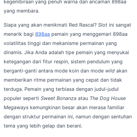
kegembiraan yang penuh warna dan ancaman 898aa
yang membara.
Siapa yang akan menikmati Red Rascal? Slot ini sangat
menarik bagi
898aa
pemain yang menggemari 898aa
volatilitas tinggi dan mekanisme permainan yang
dinamis. Jika Anda adalah tipe pemain yang menyukai
ketegangan dari fitur
respin
, sistem pendulum yang
berganti-ganti antara mode koin dan mode
wild
akan
memberikan ritme permainan yang cepat dan tidak
terduga. Pemain yang terbiasa dengan judul-judul
populer seperti
Sweet Bonanza
atau
The Dog House
Megaways
kemungkinan besar akan merasa familiar
dengan struktur permainan ini, namun dengan sentuhan
tema yang lebih gelap dan berani.