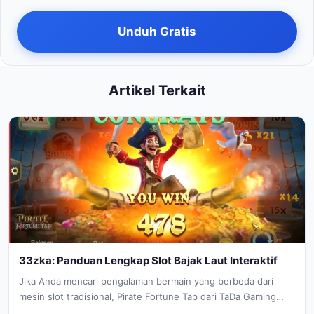
Unduh Gratis
Artikel Terkait
33zka: Panduan Lengkap Slot Bajak Laut Interaktif
Jika Anda mencari pengalaman bermain yang berbeda dari
mesin slot tradisional, Pirate Fortune Tap dari TaDa Gaming
adalah pilihan yang...