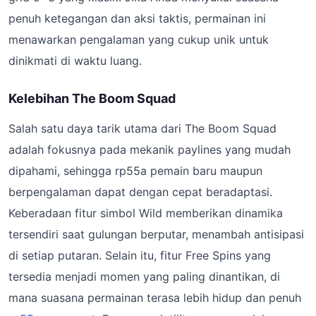
penuh ketegangan dan aksi taktis, permainan ini
menawarkan pengalaman yang cukup unik untuk
dinikmati di waktu luang.
Kelebihan The Boom Squad
Salah satu daya tarik utama dari The Boom Squad
adalah fokusnya pada mekanik paylines yang mudah
dipahami, sehingga rp55a pemain baru maupun
berpengalaman dapat dengan cepat beradaptasi.
Keberadaan fitur simbol Wild memberikan dinamika
tersendiri saat gulungan berputar, menambah antisipasi
di setiap putaran. Selain itu, fitur Free Spins yang
tersedia menjadi momen yang paling dinantikan, di
mana suasana permainan terasa lebih hidup dan penuh