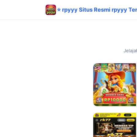
⭐ rpyyy Situs Resmi rpyyy Ter
Jelaja