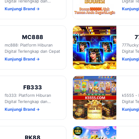
Digital Terlengkap dan
Digital 
Inovatif
Perform
Kunjungi Brand →
Kunjung
MC888
7
mc888: Platform Hiburan
777lucky
Digital Terlengkap dan Cepat
Digital 
Kunjungi Brand →
Kunjung
FB333
fb333: Platform Hiburan
k5555 - 
Digital Terlengkap dan
Digital 
Inovatif
Termode
Kunjungi Brand →
Kunjung
RK88