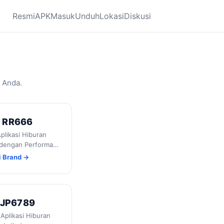
Resmi
APK
Masuk
Unduh
Lokasi
Diskusi
k Anda.
RR666
Aplikasi Hiburan
dengan Performa
epat
i Brand →
JP6789
 Aplikasi Hiburan